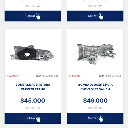
incl. IVA 19%
incl. IVA 19%
Cotizar
Cotizar
A pedido
SKU:
EADAD13428
A pedido
SKU:
EADAD11035
BOMBA DE ACEITE PARA
BOMBA DE ACEITE PARA
CHEVROLET LUV
CHEVROLET SAIL 1.4
$45.000
$49.000
incl. IVA 19%
incl. IVA 19%
Cotizar
Cotizar