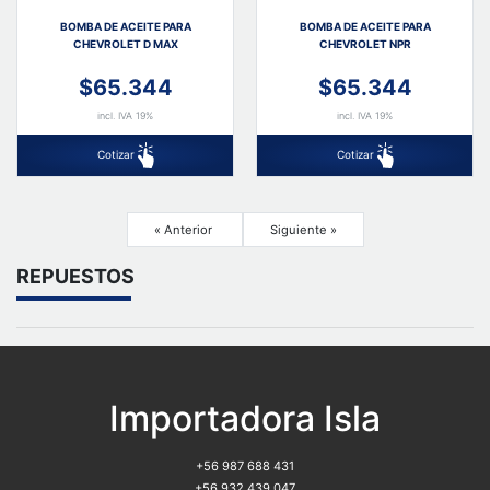
BOMBA DE ACEITE PARA
BOMBA DE ACEITE PARA
CHEVROLET D MAX
CHEVROLET NPR
$65.344
$65.344
incl. IVA 19%
incl. IVA 19%
Cotizar
Cotizar
« Anterior
Siguiente »
REPUESTOS
Importadora Isla
+56 987 688 431
+56 932 439 047