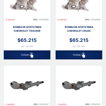
A pedido
SKU:
0054965
A pedido
SKU:
0054965
BOMBA DE ACEITE PARA
BOMBA DE ACEITE PARA
CHEVROLET TRACKER
CHEVROLET CRUZE
$65.215
$65.215
incl. IVA 19%
incl. IVA 19%
Cotizar
Cotizar
A pedido
SKU:
0054361
A pedido
SKU:
0054361