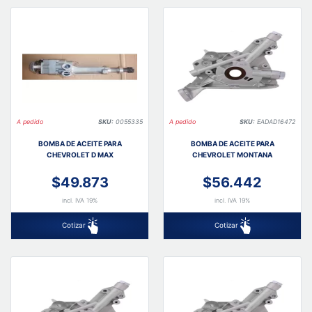
A pedido
SKU:
0055335
A pedido
SKU:
EADAD16472
BOMBA DE ACEITE PARA
BOMBA DE ACEITE PARA
CHEVROLET D MAX
CHEVROLET MONTANA
$49.873
$56.442
incl. IVA 19%
incl. IVA 19%
Cotizar
Cotizar