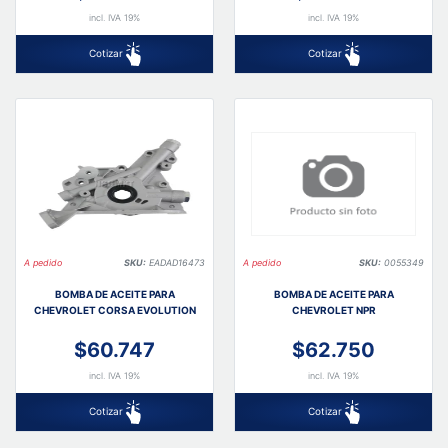
incl. IVA 19%
incl. IVA 19%
Cotizar
Cotizar
A pedido
SKU:
EADAD16473
A pedido
SKU:
0055349
BOMBA DE ACEITE PARA
BOMBA DE ACEITE PARA
CHEVROLET CORSA EVOLUTION
CHEVROLET NPR
$60.747
$62.750
incl. IVA 19%
incl. IVA 19%
Cotizar
Cotizar