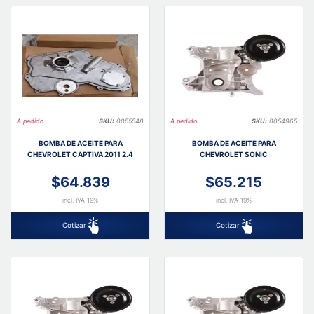
A pedido
SKU:
0055548
A pedido
SKU:
0054965
BOMBA DE ACEITE PARA
BOMBA DE ACEITE PARA
CHEVROLET CAPTIVA 2011 2.4
CHEVROLET SONIC
$64.839
$65.215
incl. IVA 19%
incl. IVA 19%
Cotizar
Cotizar