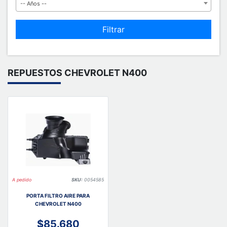
-- Años --
Filtrar
REPUESTOS CHEVROLET N400
A pedido
SKU:
0054585
PORTA FILTRO AIRE PARA
CHEVROLET N400
$85.680